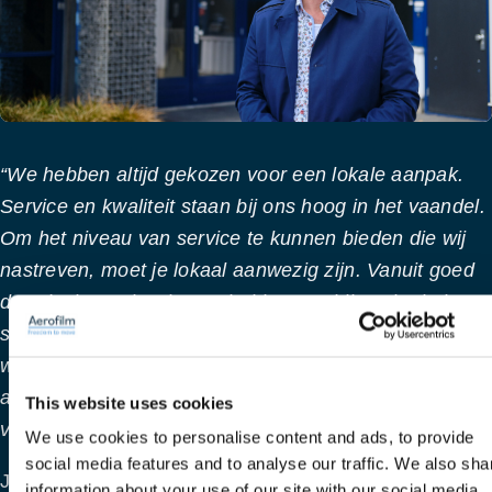
“We hebben altijd gekozen voor een lokale aanpak.
Service en kwaliteit staan bij ons hoog in het vaandel.
Om het niveau van service te kunnen bieden die wij
nastreven, moet je lokaal aanwezig zijn. Vanuit goed
doordachte oplossingen, hebben we bij veel relaties
significante verbeteringen in het productie proces
weten te realiseren. Dat we met veel van onze klanten
al zo lang een relatie hebben is voor ons het bewijs
This website uses cookies
van ons succes!”
We use cookies to personalise content and ads, to provide
social media features and to analyse our traffic. We also sha
Jacco Driessen
– Algemeen directeur
information about your use of our site with our social media,