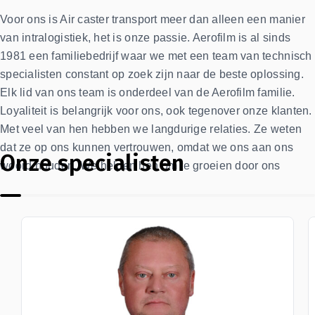
Voor ons is Air caster transport meer dan alleen een manier
van intralogistiek, het is onze passie. Aerofilm is al sinds
1981 een familiebedrijf waar we met een team van technisch
specialisten constant op zoek zijn naar de beste oplossing.
Elk lid van ons team is onderdeel van de Aerofilm familie.
Loyaliteit is belangrijk voor ons, ook tegenover onze klanten.
Met veel van hen hebben we langdurige relaties. Ze weten
dat ze op ons kunnen vertrouwen, omdat we ons aan ons
Onze specialisten
woord houden. We helpen hen om te groeien door ons
steentje bij te dragen. Daarbij streven we ernaar
verwachtingen te overtreffen en altijd een stap extra te
zetten.