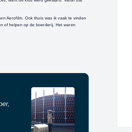
s, want de klus werd geklaard. Vanaf dat
nen Aerofilm. Ook thuis was ik vaak te vinden
n of helpen op de boerderij. Het waren
oer,