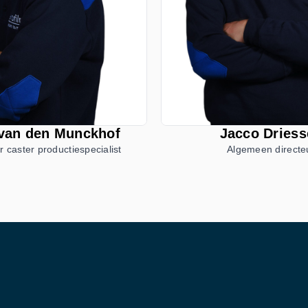
van den Munckhof
Jacco Driess
r caster productiespecialist
Algemeen directe