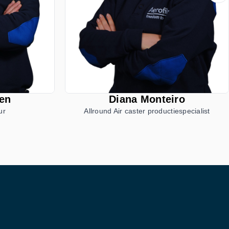
en
Diana Monteiro
ur
Allround Air caster productiespecialist