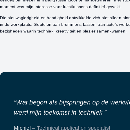
genoeg om mezelf er handig tussendoor te manoeuvreren. Met succe
moment was mijn interesse voor luchtkussens definitief gewekt.
Die nieuwsgierigheid en handigheid ontwikkelde zich niet alleen bin
in de werkplaats. Sleutelen aan brommers, lassen, aan auto’s werke
bezigheden waarin techniek, creativiteit en plezier samenkwamen.
“Wat begon als bijspringen op de werkvl
werd mijn toekomst in techniek.”
Michiel
– Technical application specialist