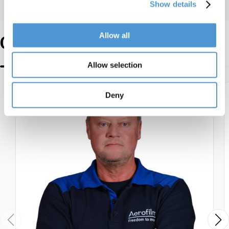
Show details
Allow all
Onze specialisten
Allow selection
Deny