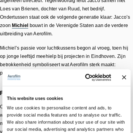
algemeen directeur. Tegenwoordig leidt Jacco samen met
Loes van Brienen, dochter van Ruud, het bedrijf.
Ondertussen staat ook de volgende generatie klaar: Jacco’s
zoon
Michiel
bouwt in de Verenigde Staten aan de verdere
uitbreiding van Aerofilm.
Michiel’s passie voor luchtkussens begon al vroeg, toen hij
op jonge leeftijd meehielp bij projecten in Eindhoven. Zijn
betrokkenheid symboliseert wat Aerofilm sterk maakt:
persoonlijke aandacht en passie voor techniek.
Familiedag: vieren met onze Aerofilm-familie
This website uses cookies
Om ons 40-jarig jubileum feestelijk te vieren organiseerden
We use cookies to personalise content and ads, to
provide social media features and to analyse our traffic.
we op 2 november 2024 een speciale familiedag. Onze
We also share information about your use of our site with
medewerkers en hun families kwamen samen voor een dag
our social media, advertising and analytics partners who
vol plezier, verbondenheid en waardering. Het was een