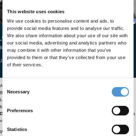
This website uses cookies
We use cookies to personalise content and ads, to
provide social media features and to analyse our traffic.
We also share information about your use of our site with
„Wenn ich am Ende des Tages ein Ergebnis sehe, bin
our social media, advertising and analytics partners who
ich zufrieden. Wenn nicht, bin ich schnell fertig.“
may combine it with other information that you’ve
provided to them or that they’ve collected from your use
Jacco
– Allround-Luftkissen-Produktionsspezialist
of their services.
Consent
Auch andere Projekte sind mir in Erinnerung geblieben. Zum
Necessary
Beispiel die Tuggers für eine Testumgebung in der Türkei, bei der
Selection
Luftkissen dafür sorgten, dass schwere Prüfobjekte mühelos
bewegt werden konnten. Oder die
grobe, schwere
Preferences
Drehtischlösung
bei NKT in Deutschland – ein Projekt, bei dem es
vor allem ums Anpacken ging.
Statistics
Was mich motiviert? Ergebnisse. Ich möchte am Ende des Tages