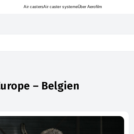
Air casters
Air caster systeme
Über Aerofilm
Europe – Belgien