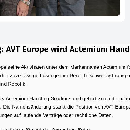
g: AVT Europe wird Actemium Hand
ope seine Aktivitäten unter dem Markennamen Actemium for
erhin zuverlässige Lösungen im Bereich Schwerlasttransp
und Robotik.
 als Actemium Handling Solutions und gehört zum internat
 Die Namensänderung stärkt die Position von AVT Europe a
ungen auf laufende Verträge oder rechtliche Daten.
t erfahren Sie auf der
Actemium-Seite
.