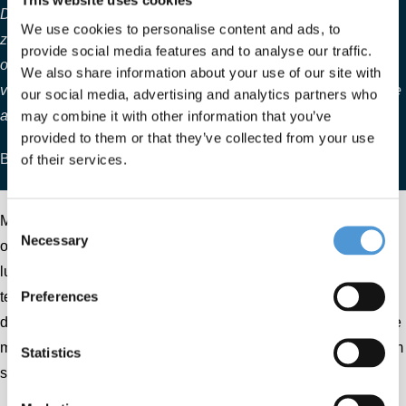
This website uses cookies
Door vanuit 1 merk te gaan communiceren, kunnen we
We use cookies to personalise content and ads, to
zorgen dat Aerofilm Systems nog zichtbaarder wordt. Juist
provide social media features and to analyse our traffic.
omdat we veel potentie zien in Duitsland, vanwege haar
We also share information about your use of our site with
vooruitstrevende en innoverende industrie, kunnen we nu de
our social media, advertising and analytics partners who
may combine it with other information that you’ve
aandacht geven aan deze markt die het verdiend.
provided to them or that they’ve collected from your use
of their services.
Bart van Kempen
– Commercieel directeur
Met een, al decennia bewezen technologie, ontwerpt,
Consent
Necessary
Selection
ontwikkelt en produceert Aerofilm Systems al sinds 1981
luchtkussens en luchtkussen transportsystemen. Vanuit een
Preferences
technische achtergrond en met veel kennis en ervaring
denken de technisch specialisten van Aerofilm Systems mee
met haar klanten. Niet om te vertellen hoe het moet, maar om
Statistics
samen tot de beste oplossing te komen.