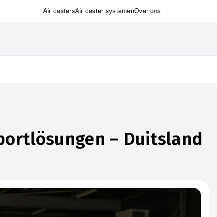
Air casters
Air caster systemen
Over ons
portlösungen – Duitsland